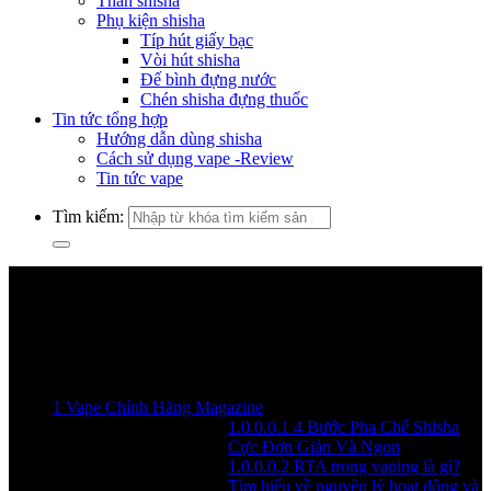
Than shisha
Phụ kiện shisha
Típ hút giấy bạc
Vòi hút shisha
Đế bình đựng nước
Chén shisha đựng thuốc
Tin tức tổng hợp
Hướng dẫn dùng shisha
Cách sử dụng vape -Review
Tin tức vape
Tìm kiếm:
Menu
1
Vape Chính Hãng Magazine
1.0.0.0.1
4 Bước Pha Chế Shisha
Cực Đơn Giản Và Ngon
1.0.0.0.2
RTA trong vaping là gì?
Tìm hiểu về nguyên lý hoạt động và