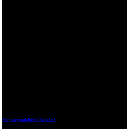
Shop vape pod dùng 1 lần quận 5