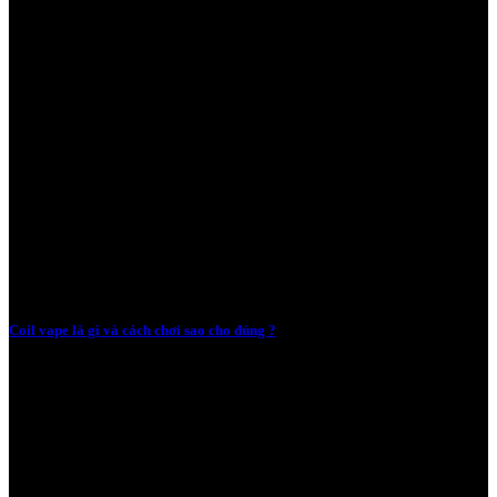
Coil vape là gì và cách chơi sao cho đúng ?
05/02/2024