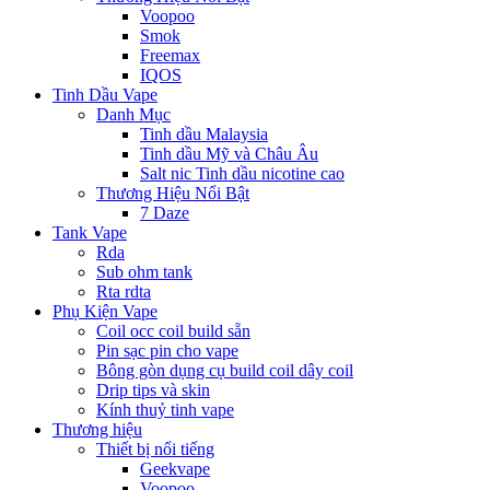
Voopoo
Smok
Freemax
IQOS
Tinh Dầu Vape
Danh Mục
Tinh dầu Malaysia
Tinh dầu Mỹ và Châu Âu
Salt nic Tinh dầu nicotine cao
Thương Hiệu Nổi Bật
7 Daze
Tank Vape
Rda
Sub ohm tank
Rta rdta
Phụ Kiện Vape
Coil occ coil build sẵn
Pin sạc pin cho vape
Bông gòn dụng cụ build coil dây coil
Drip tips và skin
Kính thuỷ tinh vape
Thương hiệu
Thiết bị nổi tiếng
Geekvape
Voopoo