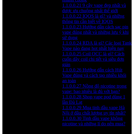
1.1.0.0.21
9 cây vape đẹp nhất và
được ưu chuộng nhất thế giới
1.1.0.0.22
IQOS là gì? và những
thông tin cần biết về IQOS
1.1.0.0.23
Hướng dẫn cách sạc pin
vape đúng nhất và những lưu ý khi
sử dụng
1.1.0.0.24
RDA là gì? Các loại Tank
Vape nào đang hot nhất hiện nay
1.1.0.0.25
Coil OCC là gì? Cách
cuốn dây coil chi tiết và siêu đơn
giản
1.1.0.0.26
Hướng dẫn cách Hút
Vape đúng và cách tạo nhiều khói
an toàn
1.1.0.0.27
Nồng độ nicotine trong
vape: bao nhiêu là đủ với bạn?
1.1.0.0.28
Shop vape pod dùng 1
lần Đà Lạt
1.1.0.0.29
Mua tinh dầu vape Hà
Nội ở đâu chất lượng uy tín nhất?
1.1.0.0.30
Tinh dầu vape không
nicotine và những lí do nên mua?