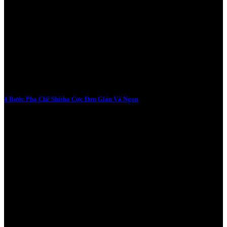
4 Bước Pha Chế Shisha Cực Đơn Giản Và Ngon
28/03/2024
Có 2 cách pha chế shisha chính ở phụ kiện đựng than là :Nên dùng
kaloud đựng than hay giấy bạc chuyên dụng đục lỗ sẵn . Hãy cùng
Vape Chính Hãng khám phá sự khác nhau giữa 2