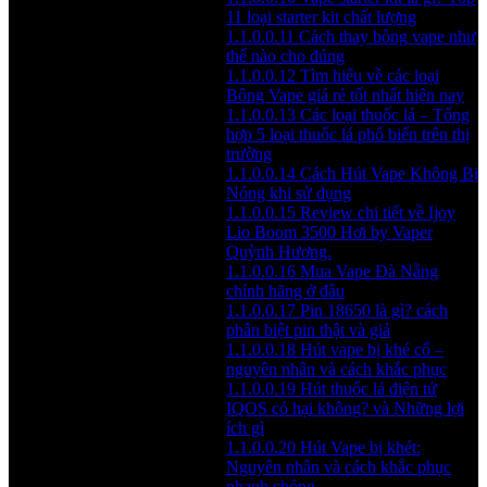
11 loại starter kit chất lượng
1.1.0.0.11
Cách thay bông vape như
thế nào cho đúng
1.1.0.0.12
Tìm hiểu về các loại
Bông Vape giá rẻ tốt nhất hiện nay
1.1.0.0.13
Các loại thuốc lá – Tổng
hợp 5 loại thuốc lá phổ biến trên thị
trường
1.1.0.0.14
Cách Hút Vape Không Bị
Nóng khi sử dụng
1.1.0.0.15
Review chi tiết về Ijoy
Lio Boom 3500 Hơi by Vaper
Quỳnh Hương.
1.1.0.0.16
Mua Vape Đà Nẵng
chính hãng ở đâu
1.1.0.0.17
Pin 18650 là gì? cách
phân biệt pin thật và giả
1.1.0.0.18
Hút vape bị khé cổ –
nguyên nhân và cách khắc phục
1.1.0.0.19
Hút thuốc lá điện tử
IQOS có hại không? và Những lợi
ích gì
1.1.0.0.20
Hút Vape bị khét:
Nguyên nhân và cách khắc phục
nhanh chóng